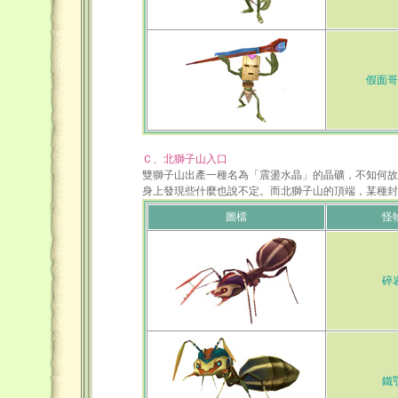
假面哥
Ｃ、北獅子山入口
雙獅子山出產一種名為「震盪水晶」的晶礦，不知何故
身上發現些什麼也說不定。而北獅子山的頂端，某種封
圖檔
怪
碎
鐵