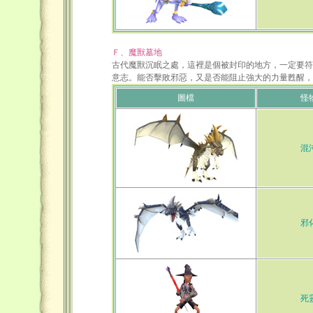
Ｆ、魔獸墓地
古代魔獸沉眠之處，這裡是個被封印的地方，一定要符
意志。能否擊敗邪惡，又是否能阻止強大的力量甦醒，
圖檔
怪
混
邪
死