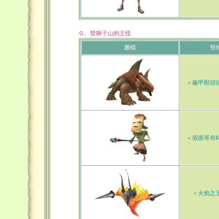
Ｇ、雙獅子山的王怪
圖檔
怪
＜龜甲獸頭
＜假面哥布
＜火焰之