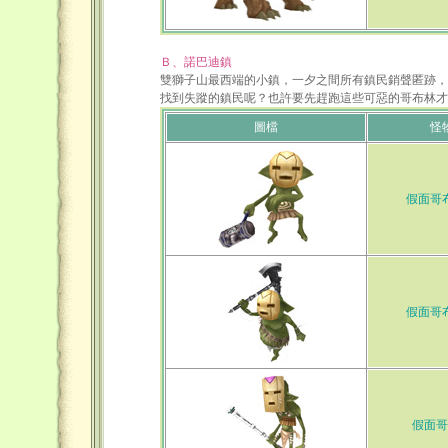
Ｂ、諾巴迪鎮
雙獅子山最西端的小鎮，一夕之間所有鎮民銷聲匿跡，
找到失蹤的鎮民呢？也許要先趕跑這些可惡的哥布林才
圖檔
怪
假面哥
假面哥
假面哥