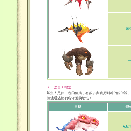
貪
巨
Ｅ、鯊魚人部落
鯊魚人是個古老的種族，有很多書籍提到牠們的傳說。
無法通過牠們所守護的地域！
圖檔
怪
兇猛