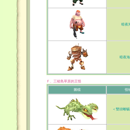
暗夜
暗夜海
Ｆ、三稜島草原的王怪
圖檔
怪
＜雙頭蜥蜴