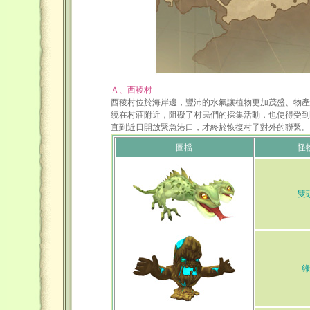
Ａ、西稜村
西稜村位於海岸邊，豐沛的水氣讓植物更加茂盛、物產
繞在村莊附近，阻礙了村民們的採集活動，也使得受到
直到近日開放緊急港口，才終於恢復村子對外的聯繫。
圖檔
怪
雙
綠