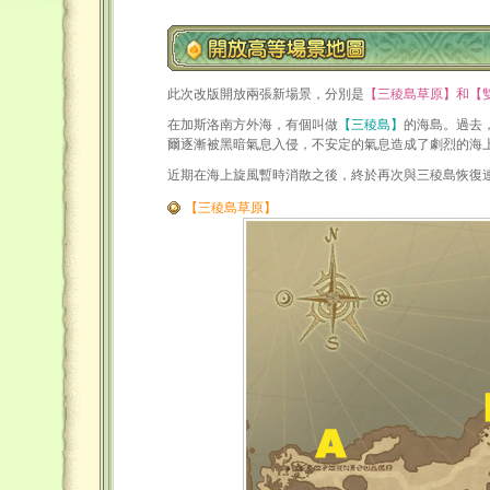
此次改版開放兩張新場景，分別是
【三稜島草原】和【
在加斯洛南方外海，有個叫做
【三稜島】
的海島。過去
爾逐漸被黑暗氣息入侵，不安定的氣息造成了劇烈的海
近期在海上旋風暫時消散之後，終於再次與三稜島恢復
【三稜島草原】