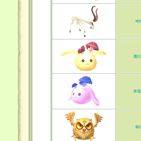
彎
魔幻
華麗
貓