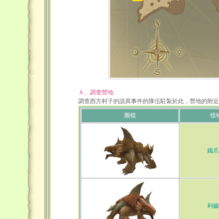
Ａ、調查營地
調查西方村子的詭異事件的隊伍駐紮於此，營地的附近
圖檔
怪
鐵爪
利齒