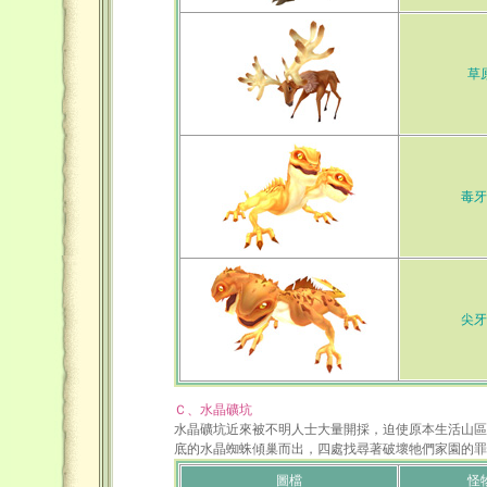
草
毒牙
尖牙
Ｃ、水晶礦坑
水晶礦坑近來被不明人士大量開採，迫使原本生活山區
底的水晶蜘蛛傾巢而出，四處找尋著破壞牠們家園的罪
圖檔
怪