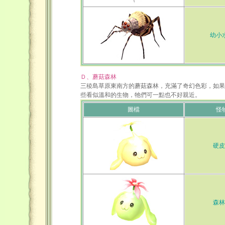
幼小
Ｄ、蘑菇森林
三稜島草原東南方的蘑菇森林，充滿了奇幻色彩，如果
些看似溫和的生物，牠們可一點也不好親近。
圖檔
怪
硬皮
森林