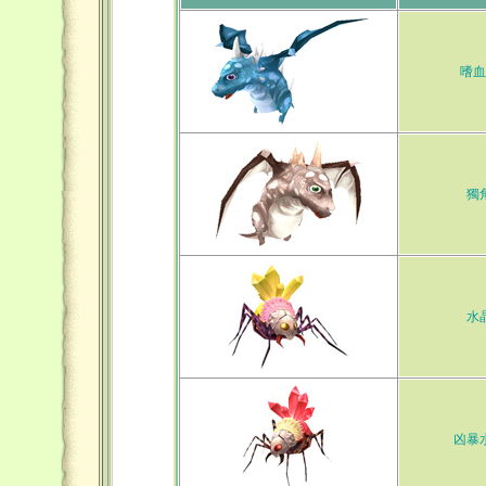
嗜血
獨
水
凶暴