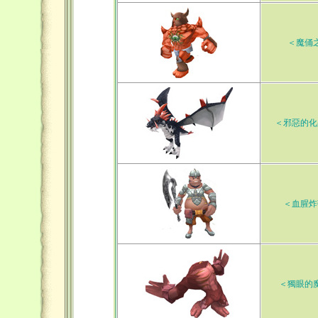
＜魔俑
＜邪惡的化
＜血腥炸
＜獨眼的