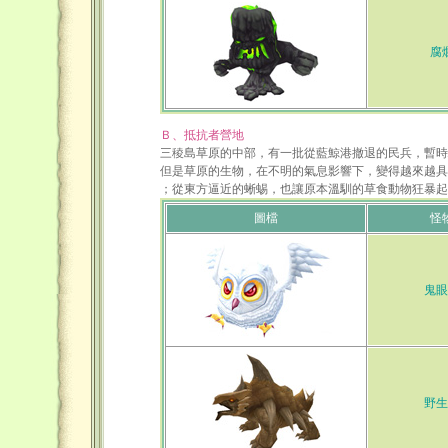
腐
Ｂ、抵抗者營地
三稜島草原的中部，有一批從藍鯨港撤退的民兵，暫時
但是草原的生物，在不明的氣息影響下，變得越來越具
；從東方逼近的蜥蜴，也讓原本溫馴的草食動物狂暴起
圖檔
怪
鬼眼
野生