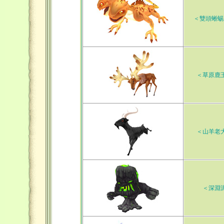
＜雙頭蜥蜴
＜草原鹿
＜山羊老
＜深淵