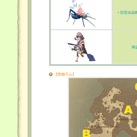
＜巨型水晶
海
【雙獅子山】