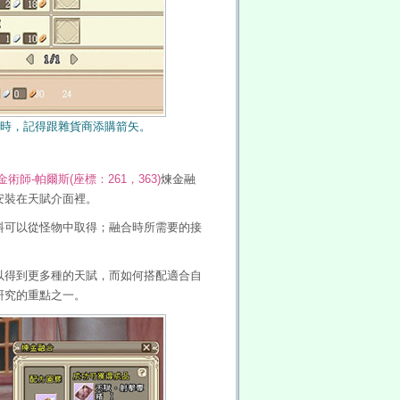
器時，記得跟雜貨商添購箭矢。
金術師-帕爾斯(座標：261，363)
煉金融
安裝在天賦介面裡。
料可以從怪物中取得；融合時所需要的接
以得到更多種的天賦，而如何搭配適合自
研究的重點之一。