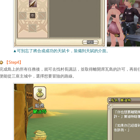
▲可別忘了將合成成功的天賦卡，裝備到天賦的介面。
【Step4】
完成島上的所有任務後，就可去找村長講話，並取得離開席瓦島的許可，再前
便能從三座主城中，選擇想要冒險的路線。