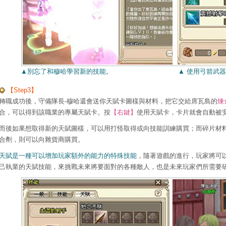
▲別忘了和穆哈學習新的技能。
▲ 使用弓箭武
【Step3】
轉職成功後，守備隊長-穆哈還會送你天賦卡圖樣與材料，把它交給席瓦島的
煉
合，可以得到該職業的專屬天賦卡。按
【右鍵】
使用天賦卡，卡片就會自動被
而後如果想取得新的天賦圖樣，可以用打怪取得或向技能訓練購買；而碎片材
合劑，則可以向雜貨商購買。
天賦是一種可以增加玩家額外的能力的特殊技能
，隨著遊戲的進行，玩家將可
己執業的天賦技能，來挑戰未來將要面對的各種敵人，也是未來玩家們所需要