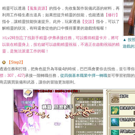
精靈可以透過
【蒐集資源】
的指令，先收集製作裝備武器的材料，再
利用工作檯生產出道具；如果想提升精靈的技能，也能透過
【修行】
指令，讓精靈技能快速提升。此外，玩家透過
【交談】
指令，可以了
解精靈的狀況，有時還會從他的口中獲得重要的遊戲情報喔！
※Lv2時別忘了找新手精靈-伊弗承接任務，可以獲得精靈卡片，將可
▲ 按
以裝在精靈身上，按右鍵可以啟動精靈祝福，不過正在啟動祝福的精
遊戲的
靈，是無法派遣工作的喔！
【Step2】
透過任務和打怪，把角色提升為等級4的時候，巴巴瑪會要你去找他，並引導你
標：307，427)
承接一階轉職任務，
從四個基本職業中擇一轉職
並可學習初階的
商店購買裝備和武器，讓你的冒險更加順利。