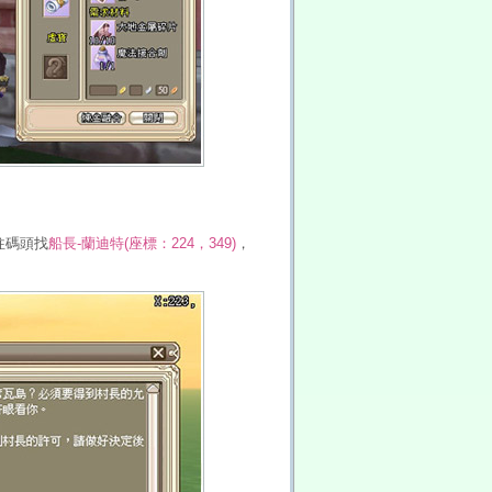
往碼頭找
船長-蘭迪特(座標：224，349)
，