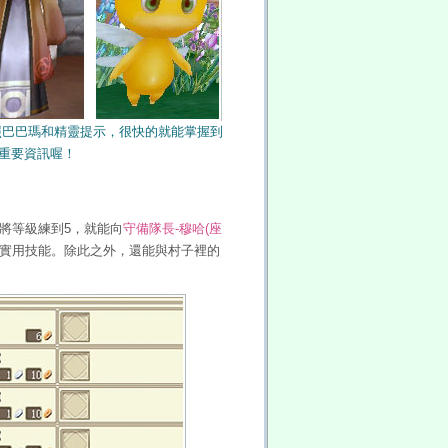
照巴巴瑪和精靈提示，很快的就能掌握到
重要資訊喔！
將等級練到5，就能向
守備隊長-穆哈(座
實用技能。除此之外，還能與村子裡的