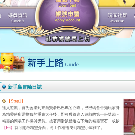
新手島冒險日誌
【Step1】
進入遊戲，首先會接到來自賢者巴巴瑪的召喚，巴巴瑪會告知玩家身
為精靈使所需擔負的重責大任後，即可獲得進入遊戲的第一份獎勵－
精靈的簡易工作檯與獎賞。接著用滑鼠點選右下角的精靈寶石，或按
【F6】
就可開啟精靈介面，將工作檯拖曳到精靈小屋裡了。