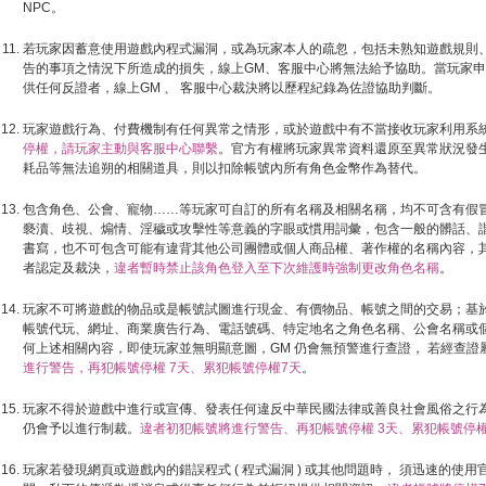
NPC。
若玩家因蓄意使用遊戲內程式漏洞，或為玩家本人的疏忽，包括未熟知遊戲規則、FA
告的事項之情況下所造成的損失，線上GM、客服中心將無法給予協助。當玩家
供任何反證者，線上GM 、 客服中心裁決將以歷程紀錄為佐證協助判斷。
玩家遊戲行為、付費機制有任何異常之情形，或於遊戲中有不當接收玩家利用系
停權，請玩家主動與客服中心聯繫
。官方有權將玩家異常資料還原至異常狀況發
耗品等無法追朔的相關道具，則以扣除帳號內所有角色金幣作為替代。
包含角色、公會、寵物……等玩家可自訂的所有名稱及相關名稱，均不可含有假
褻瀆、歧視、煽情、淫穢或攻擊性等意義的字眼或慣用詞彙，包含一般的髒話、
書寫，也不可包含可能有違背其他公司團體或個人商品權、著作權的名稱內容，
者認定及裁決，
違者暫時禁止該角色登入至下次維護時強制更改角色名稱
。
玩家不可將遊戲的物品或是帳號試圖進行現金、有價物品、帳號之間的交易；基
帳號代玩、網址、商業廣告行為、電話號碼、特定地名之角色名稱、公會名稱或
何上述相關內容，即使玩家並無明顯意圖，GM 仍會無預警進行查證， 若經查證
進行警告，再犯帳號停權 7天、累犯帳號停權7天
。
玩家不得於遊戲中進行或宣傳、發表任何違反中華民國法律或善良社會風俗之行
仍會予以進行制裁。
違者初犯帳號將進行警告、再犯帳號停權 3天、累犯帳號停權
玩家若發現網頁或遊戲內的錯誤程式 ( 程式漏洞 ) 或其他問題時， 須迅速的