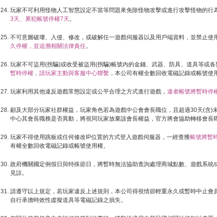
玩家不可利用怪物人工智慧設定不當等問題來免除怪物攻擊或進行攻擊怪物的行
3天、累犯帳號停權7天
。
不可意圖破壞、入侵、修改，或破解任一遊戲伺服器以及用戶端資料，並禁止使
久停權，並追溯相關法律責任
。
玩家不可盜用(拐騙)或收受被盜用(拐騙)帳號內的金錢、武器、防具、道具等或
暫時停權，請玩家主動與客服中心聯繫
，本公司有權全數回收電磁記錄或帳號使
玩家利用其他違反遊戲常態設定或公平合理之方式進行遊戲，
違者帳號將暫時停
顧及大部分玩家社群權益，玩家角色若為遊戲中公會會長職位，且超過30天(含)未
中心其會長職務是否異動，將視同玩家放棄該會長權益，官方將會協助轉移會長
玩家不得使用跳板或任何修改IP位置的方式登入遊戲伺服器，一經查獲
帳號將暫
有權全數回收電磁記錄或帳號使用權。
政府機關國定例假日與特殊節日，將暫時無法協助查詢處理商城點數、遊戲系統/
見諒。
請遵守以上規定，若玩家違反上述規則，本公司得視情節輕重永久或暫時中止會
自行承擔時效性虛擬道具等電磁記錄之損失。