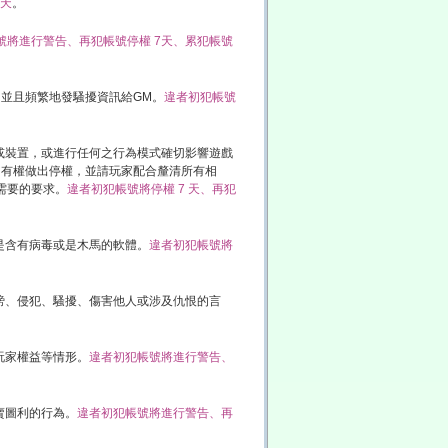
7天
。
號將進行警告、再犯帳號停權 7天、累犯帳號
，並且頻繁地發騷擾資訊給GM。
違者初犯帳號
或裝置，或進行任何之行為模式確切影響遊戲
皆有權做出停權，並請玩家配合釐清所有相
試需要的要求。
違者初犯帳號將停權 7 天、再犯
是含有病毒或是木馬的軟體。
違者初犯帳號將
謗、侵犯、騷擾、傷害他人或涉及仇恨的言
玩家權益等情形。
違者初犯帳號將進行警告、
賣圖利的行為。
違者初犯帳號將進行警告、再