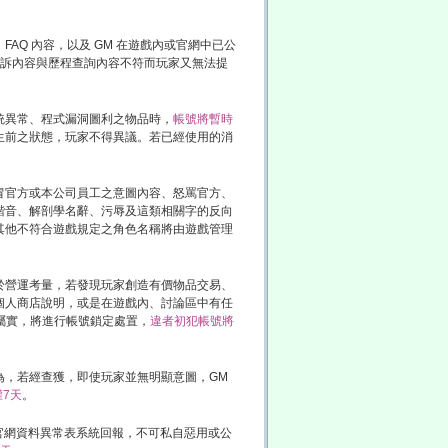
Q 內容，以及 GM 在遊戲內或官網中已公
申訴內容與歷程查詢內容不符而玩家又無法提
統異常、程式漏洞圖利之物品時，
帳號將暫時
生前之狀態，玩家不得異議。若已經使用的消
冒官方或本公司員工之意圖內容、怒罵官方、
諧音、解剖學名辭、污辱及這類相關字的反向
其他不符合遊戲規定之角色名稱將由遊戲管理
於營運考量，若發現玩家創造有價物品交易、
個人商店說明，或是在遊戲內、討論區中有任
屬實，將進行帳號鎖定處置，
違者初犯帳號將
為，若經查獲，即使玩家並無明顯意圖，GM
7天
。
使用官網資料異常表系統回報，不可私自惡用或公