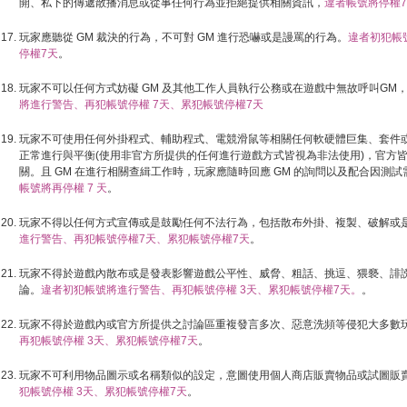
開、私下的傳遞散播消息或從事任何行為並拒絕提供相關資訊，
違者帳號將停權
玩家應聽從 GM 裁決的行為，不可對 GM 進行恐嚇或是謾罵的行為。
違者初犯帳
停權7天
。
玩家不可以任何方式妨礙 GM 及其他工作人員執行公務或在遊戲中無故呼叫GM
將進行警告、再犯帳號停權 7天、累犯帳號停權7天
玩家不可使用任何外掛程式、輔助程式、電競滑鼠等相關任何軟硬體巨集、套件
正常進行與平衡(使用非官方所提供的任何進行遊戲方式皆視為非法使用)，官方
關。且 GM 在進行相關查緝工作時，玩家應隨時回應 GM 的詢問以及配合因測
帳號將再停權 7 天
。
玩家不得以任何方式宣傳或是鼓勵任何不法行為，包括散布外掛、複製、破解或
進行警告、再犯帳號停權7天、累犯帳號停權7天
。
玩家不得於遊戲內散布或是發表影響遊戲公平性、威脅、粗話、挑逗、猥褻、誹
論。
違者初犯帳號將進行警告、再犯帳號停權 3天、累犯帳號停權7天。
。
玩家不得於遊戲內或官方所提供之討論區重複發言多次、惡意洗頻等侵犯大多數
再犯帳號停權 3天、累犯帳號停權7天
。
玩家不可利用物品圖示或名稱類似的設定，意圖使用個人商店販賣物品或試圖販
犯帳號停權 3天、累犯帳號停權7天
。