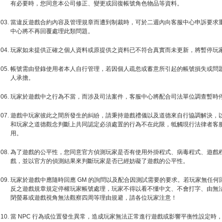
有必要時，您同意本公司修正、變更或回復帳號角色物品等資料。
當違反遊戲合約內容及管理規章而遭到制裁時，可於二週內向客服中心申訴要求
中心將不再回覆處理此類問題。
玩家如未提供正確之個人資料或原提供之資料已不符合真實而未更新，將暫停玩
帳號需由登錄使用者本人自行管理，若因個人疏忽或蓄意所引起的帳號損失或問
人承擔。
玩家於遊戲中之行為不當，而涉及司法案件，客服中心將配合司法單位調查暫時
遊戲中玩家彼此之間所發生的糾紛，請秉持遊戲禮儀以及道德來自行協調解決，
和玩家之道德觀念判斷上共同認定必須處置的行為不在此限，牴觸現行法律者客
用。
為了遊戲的公平性，您同意官方偵測玩家是否有使用外掛程式、病毒程式、遊戲
戲，並以官方的偵測結果來判斷玩家是否已經妨礙了遊戲的公平性。
玩家於遊戲中應隨時回應 GM 的詢問以及配合因測試需要的要求。若玩家無任何
反之遊戲規章規定停權玩家帳號處理，玩家不得以看不懂中文、不會打字、由無
閉螢幕或遊戲視角無法觀察四周等理由規避，請各位玩家注意！
當 NPC 行為或位置發生異常，造成玩家無法正常進行遊戲或影響平衡性設定時