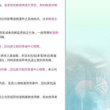
為。
違者初犯帳號將進行警告、再犯帳號停權
用任何影響遊戲運作之其他程式。
違者帳號永
各類造成會員權益受損之行為，一經查獲
帳號將
用權。
權，請玩家主動與客服中心聯繫
。
再登入過遊戲，亦並未告知(來電/來信)客服
職位；同時原會長即喪失該公會的所有權。
時停權，請玩家主動與客服中心聯繫
，本公司
內容、道具/人物恢復類等案件，請玩家包涵
員之全部或部份遊戲服務使用權，並由使用者