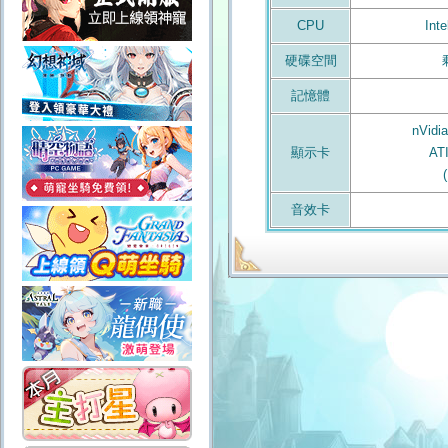
CPU
Int
硬碟空間
記憶體
nVidi
顯示卡
AT
音效卡