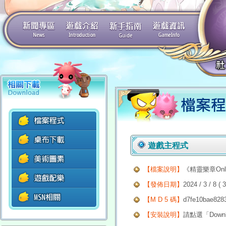
遊戲主程式
【檔案說明】
《精靈樂章Onl
【發佈日期】
2024 / 3 / 8 ( 
【M D 5 碼】
d7fe10bae828
【安裝說明】
請點選「Dow