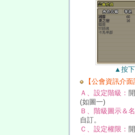
▲按下
【公會資訊介面
Ａ、設定階級：
(如圖一)
Ｂ、階級圖示＆
自訂。
Ｃ、設定權限：