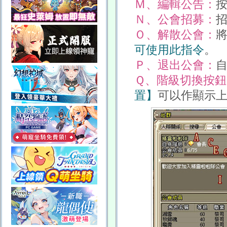
Ｍ、編輯公告：
按
Ｎ、公會招募：
招
Ｏ、解散公會：
可使用此指令
。
Ｐ、退出公會：
Ｑ、階級切換按鈕
置】
可以作顯示上