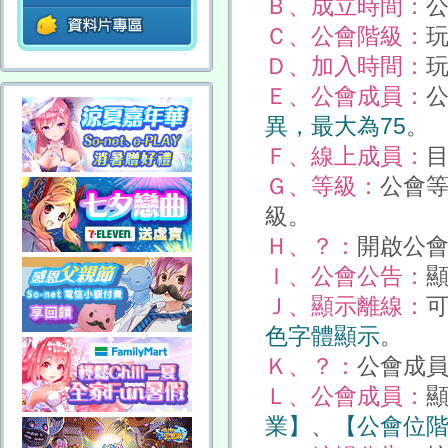
Ｂ、成立時間：
Ｃ、公會階級：
Ｄ、加入時間：
Ｅ、公會成員：
異，最大為75
。
Ｆ、線上成員：
Ｇ、等級：
公會等
級。
Ｈ、？：
開啟公會
Ｉ、公會公告：
Ｊ、顯示離線：
色字體顯示
。
Ｋ、？：
公會成員
Ｌ、公會成員：
業】
、
【公會位