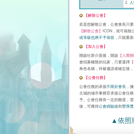
2.
人
【解散公會】
若是想解散公會，公會會長只要
【解散公會】
ICON，就可藉散
或等級也將不予保留
，只能重新
【加入公會】
開啟社群介面後，開啟
【人際關
會招募權限的玩家，只要選擇
【
角色名稱，待被邀請者確定後，
【公會任務】
公會任務的承接
不限於會長
，擁
主城的城市事務官承接公會任務
予。公會任務有一定的難度，需
後，可獲得
公會經驗值
和
豐厚獎
▲依照