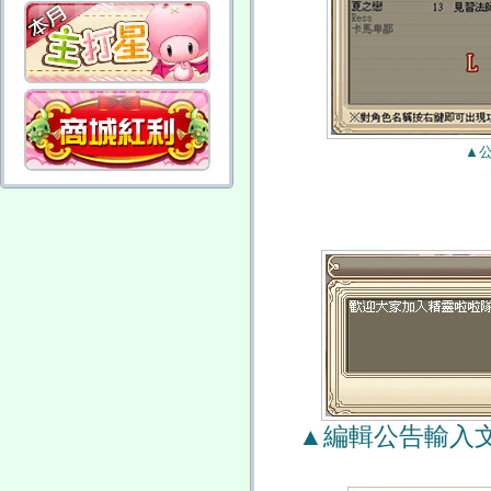
▲
▲編輯公告輸入文