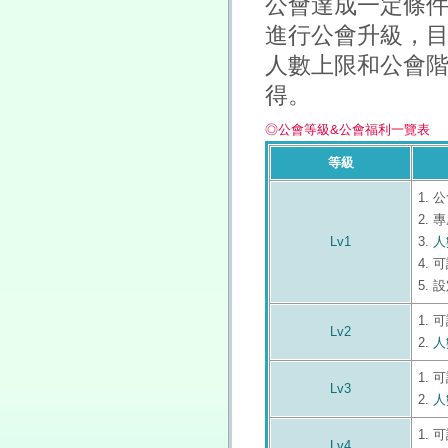
公會達成一定條
進行公會升級，
人數上限和公會
得。
◎公會等級&公會福利一覽表
等級
1.
公
2.
專
Lv1
3.
人
4.
可
5.
設
1.
可
Lv2
2.
人
1.
可
Lv3
2.
人
1.
可
Lv4