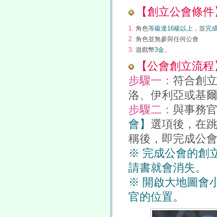
【創立公會條件
1.
角色
等級達16級以上
，並
完
2.
角色並無參與任何公會
3.
遊戲幣
3金
。
【公會創立流程
步驟一：
符合創
洛、伊利亞或基
步驟二：
與事務
會】
選項後，在跳
稱後，即完成公
※ 完成公會的創
請書就會消失。
※ 開啟大地圖會
官的位置。